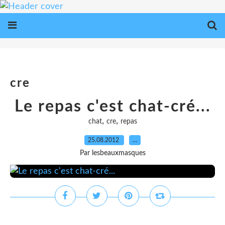
cre
Le repas c'est chat-cré...
,
,
chat
cre
repas
25.08.2012
…
Par lesbeauxmasques