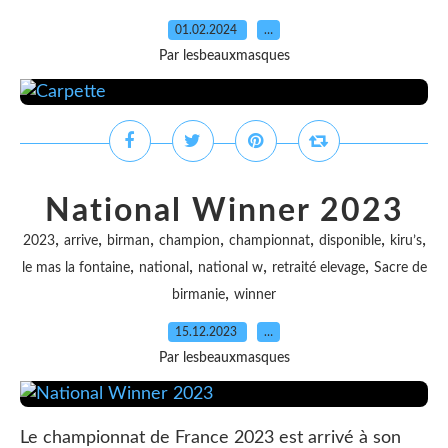
01.02.2024
…
Par lesbeauxmasques
National Winner 2023
,
,
,
,
,
,
,
2023
arrive
birman
champion
championnat
disponible
kiru’s
,
,
,
,
le mas la fontaine
national
national w
retraité elevage
Sacre de
,
birmanie
winner
15.12.2023
…
Par lesbeauxmasques
Le championnat de France 2023 est arrivé à son